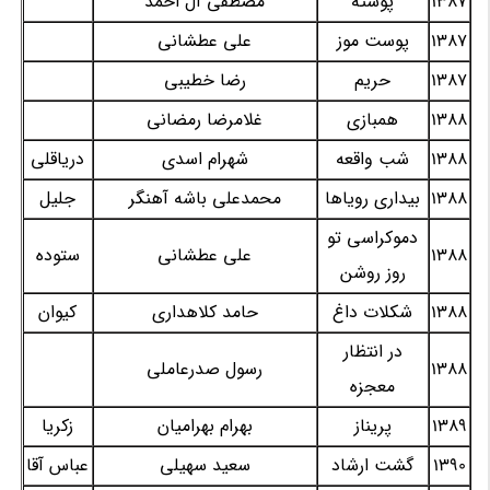
1387
پوسته
مصطفی آل احمد
1387
پوست موز
علی عطشانی
1387
حریم
رضا خطیبی
1388
همبازی
غلامرضا رمضانی
1388
شب واقعه
شهرام اسدی
دریاقلی
1388
بیداری رویاها
محمدعلی باشه آهنگر
جلیل
دموکراسی تو
1388
علی عطشانی
ستوده
روز روشن
1388
شکلات داغ
حامد کلاهداری
کیوان
در انتظار
1388
رسول صدرعاملی
معجزه
1389
پریناز
بهرام بهرامیان
زکریا
1390
گشت ارشاد
سعید سهیلی
عباس آقا