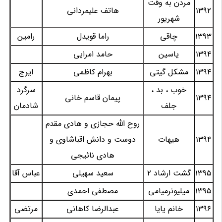
مردن به وقت
1392
هاتف علیمردانی
شهریور
1393
چاقی
راما قویدل
رامین
1394
یاسین
حامد امرایی
1394
مشکل گیتی
بهرام کاظمی
ایرج
خوب ، بد ،
سرگرد
1394
پیمان قاسم خانی
جلف
شادمان
روح الله حجازی و هادی مقدم
1394
هیهات
دوست و دانش اقباشاوی و
هادی نائیجی
1395
گشت ارشاد 2
سعید سهیلی
عباس آقا
1395
میلیونرمیامی
مصطفی احمدی
1396
خانم یایا
عبدالرضا کاهانی
مرتضی