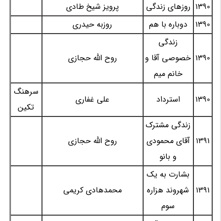
1390
روزهای زندگی
پرویز شیخ طادی
1390
دوباره با هم
روزبه حیدری
زندگی
1390
خصوصی آقا و
روح الله حجازی
خانم میم
سرهنگ
1390
استرداد
علی غفاری
تکین
زندگی مشترک
1391
آقای محمودی
روح الله حجازی
و بانو
بشارت به یک
1391
شهروند هزاره
محمدهادی کریمی
سوم