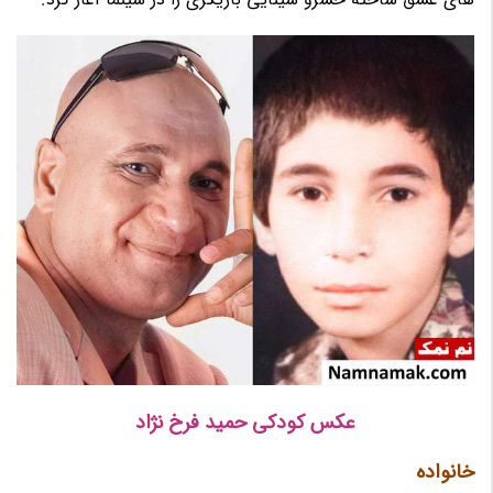
عکس کودکی حمید فرخ نژاد
خانواده