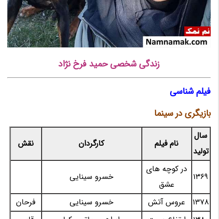
زندگی شخصی حمید فرخ نژاد
فیلم شناسی
بازیگری در سینما
سال
نام فیلم
کارگردان
نقش
تولید
در کوچه های
1369
خسرو سینایی
عشق
1378
عروس آتش
خسرو سینایی
فرحان