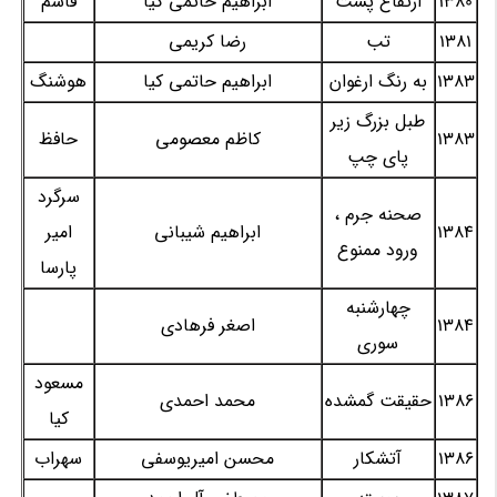
1380
ارتفاع پست
ابراهیم حاتمی کیا
قاسم
1381
تب
رضا کریمی
1383
به رنگ ارغوان
ابراهیم حاتمی کیا
هوشنگ
طبل بزرگ زیر
1383
کاظم معصومی
حافظ
پای چپ
سرگرد
صحنه جرم ،
1384
ابراهیم شیبانی
امیر
ورود ممنوع
پارسا
چهارشنبه
1384
اصغر فرهادی
سوری
مسعود
1386
حقیقت گمشده
محمد احمدی
کیا
1386
آتشکار
محسن امیریوسفی
سهراب