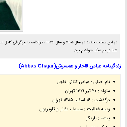
در این مطلب جدید در سال 1405 و سال 026
شما در نم نمک خواهیم بود.
زندگینامه عباس قاجار و همسرش(Abbas Ghajar)
نام اصلی : عباس کتانی قاجار
متولد : 20 تیر 1321 تهران
درگذشت : 16 اسفند 1385 تهران
زمینه فعالیت : سینما ، تئاتر و تلویزیون
پیشه : بازیگر