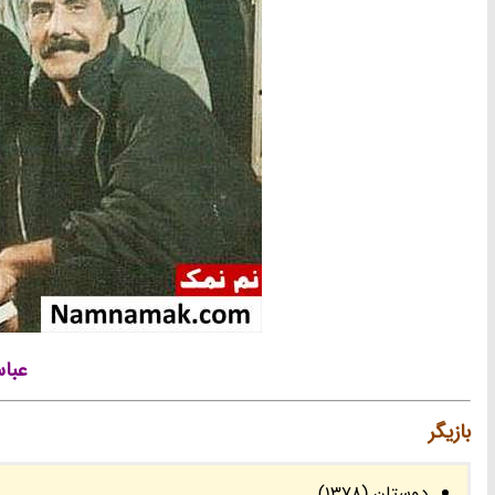
عباس
بازیگر
دوستان (1378)