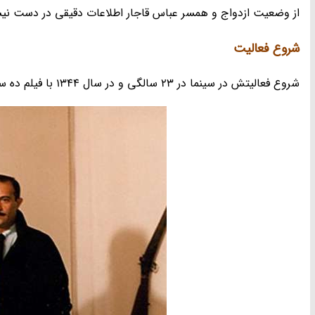
از وضعیت ازدواج و همسر عباس قاجار اطلاعات دقیقی در دست ن
شروع فعالیت
شروع فعالیتش در سینما در 23 سالگی و در سال 1344 با فیلم ده سایه خطرناک به کارگردانی امین امینی و نویسندگی احمد نجیب زاده بود.