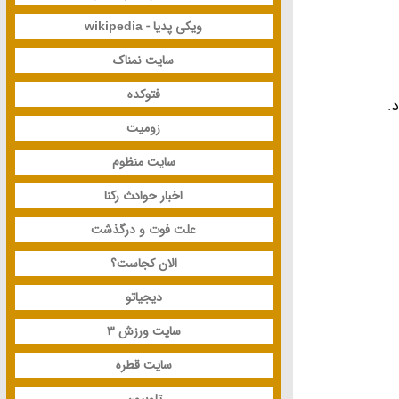
ویکی پدیا - wikipedia
سایت نمناک
فتوکده
زومیت
سایت منظوم
اخبار حوادث رکنا
علت فوت و درگذشت
الان کجاست؟
دیجیاتو
سایت ورزش 3
سایت قطره
تلوبیون