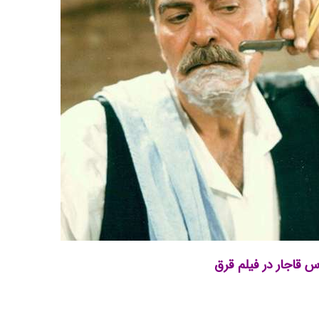
س قاجار در فیلم قرق