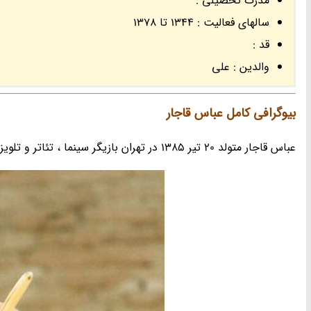
مدرک تحصیلی :
سالهای فعالیت : 1344 تا 1378
قد :
والدین : علی
بیوگرافی کامل عباس قاجار
عباس قاجار متولد 20 تیر 1385 در تهران بازیگر سینما ، تئاتر و تلویزیون ایران بود.