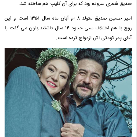
صدیق شعری سروده بود که برای آن کلیپ هم ساخته شد.
امیر حسین صدیق متولد 8 ام آبان ماه سال 1351 است و این
زوج با هم اختلاف سنی حدود 14 سال داشتند.باران می گفت با
آقای پدر کودکی اش ازدواج کرده است.