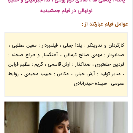
پانته آ پناهی ها ، شادی کرم رودی ، ندا جبرائیلی و حمیرا
نونهالی در فیلم جمشیدیه
عوامل فیلم عبارتند از :
کارگردان و تدوینگر : یلدا جبلی ، فیلمبردار : معین مطلبی ،
صدابردار : مهدی صالح کرمانی ، آهنگساز و طراح صحنه :
فردین خلعتبری ، صداگذار : آرش قاسمی ، گریم : عظیم فراین
، مدیر تولید : آرش جبلی ، عکاس : حبیب مجیدی ، روابط
عمومی : سپیده حیدرآبادی