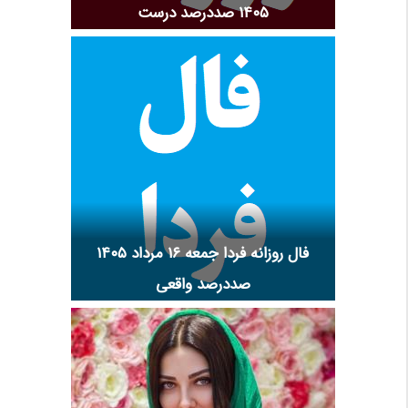
۱۴۰۵ صددرصد درست
فال روزانه فردا جمعه ۱۶ مرداد ۱۴۰۵
صددرصد واقعی