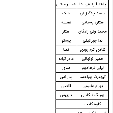
پانته آ پناهی ها
همسر مقتول
سعید چنگیزیان
بابک
ستاره پسیانی
نفیسه
محمد ولی زادگان
ستار
ندا جبرائیلی
پرستو
شادی کرم رودی
تمنا
حمیرا نونهالی
مادر ترانه
لیلی فرهادپور
سرور
کیومرث پوراحمد
پدر امیر
بهرام عظیمی
قاضی
بهرنگ تنکابنی
بازپرس
کاوه کاتب