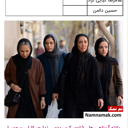
غلامرضا کیایی نژاد
حسین دالمن